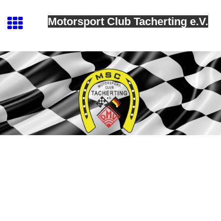
Motorsport Club Tacherting e.V.
MSC Tacherting
Impressum
Haftungsausschluss: